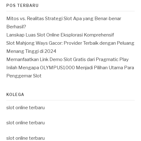
POS TERBARU
Mitos vs. Realitas Strategi Slot Apa yang Benar-benar
Berhasil?
Lanskap Luas Slot Online Eksplorasi Komprehensif
Slot Mahjong Ways Gacor: Provider Terbaik dengan Peluang
Menang Tinggi di 2024
Memanfaatkan Link Demo Slot Gratis dari Pragmatic Play
Inilah Mengapa OLYMPUS1000 Menjadi Pilihan Utama Para
Penggemar Slot
KOLEGA
slot online terbaru
slot online terbaru
slot online terbaru