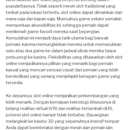
popularitasnya. Tidak seperti mesin slot tradisional yang
terikat pada lokasi tertentu, slot online dapat dimainkan dari
mana saja dan kapan saja. Munculnya game seluler semakin
memperluas aksesibilitas ini, sehingga pemain dapat
menikmati game favorit mereka saat bepergian.
Kemudahan ini menjadi daya tarik utama bagi banyak
pemain, karena memungkinkan mereka untuk memasukkan
satu atau dua game ke dalam jadwal sibuk mereka tanpa
perlu pergi ke kasino. Fleksibilitas yang ditawarkan oleh slot
online menjadikannya pilihan yang menarik bagi pemain
kasual yang mencari sensasi cepat dan pemain yang lebih
berdedikasi yang senang menjelajahi beragam game yang
tersedia.
Ke depannya, slot online menjanjikan perkembangan yang
lebih menarik. Dengan kemajuan teknologi, khususnya di
bidang realitas virtual (VR) dan realitas tertambah (AR),
potensi slot online hampir tidak terbatas. Bayangkan
melangkah ke kasino 3D yang sepenuhnya imersif tempat
Anda dapat berinteraksi dengan mesin dan pemain lain