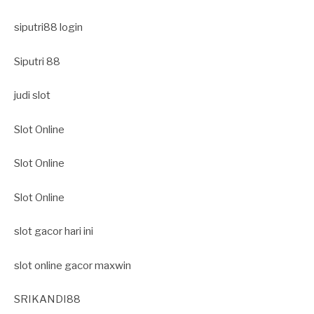
siputri88 login
Siputri 88
judi slot
Slot Online
Slot Online
Slot Online
slot gacor hari ini
slot online gacor maxwin
SRIKANDI88