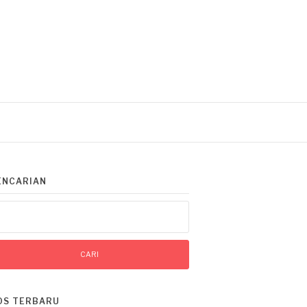
ENCARIAN
ri
tuk:
OS TERBARU