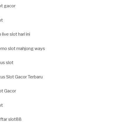
ot gacor
ot
p live slot hari ini
mo slot mahjong ways
tus slot
tus Slot Gacor Terbaru
ot Gacor
ot
ftar slot88