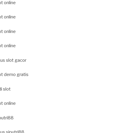
ot online
ot online
ot online
ot online
tus slot gacor
ot demo gratis
di slot
ot online
putri88
tus siputri88