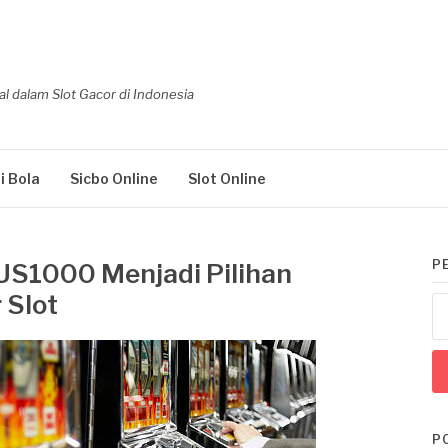
l dalam Slot Gacor di Indonesia
i Bola
Sicbo Online
Slot Online
P
S1000 Menjadi Pilihan
 Slot
Ca
un
P