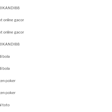
RIKANDI88
ot online gacor
ot online gacor
RIKANDI88
di bola
di bola
en poker
en poker
al toto