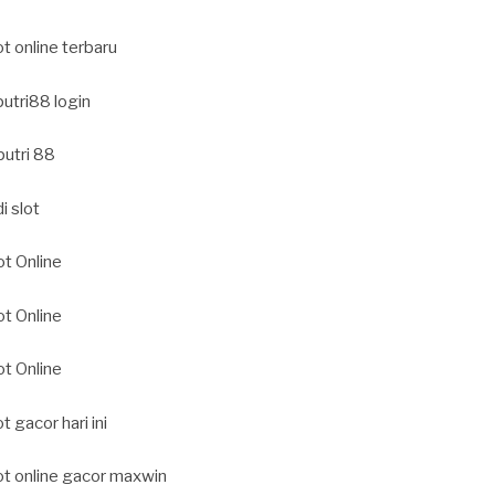
ot online terbaru
putri88 login
putri 88
di slot
ot Online
ot Online
ot Online
ot gacor hari ini
ot online gacor maxwin