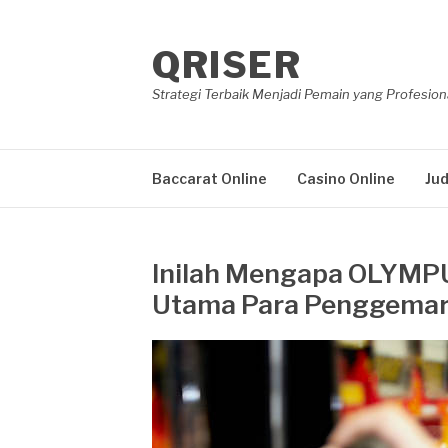
Lompat
ke
QRISER
konten
Strategi Terbaik Menjadi Pemain yang Profesiona
Baccarat Online
Casino Online
Jud
Inilah Mengapa OLYMPU
Utama Para Penggemar